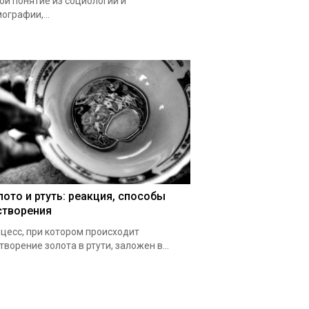
ой понятие из социологии и
ографии,...
лото и ртуть: реакция, способы
створения
цесс, при котором происходит
творение золота в ртути, заложен в...