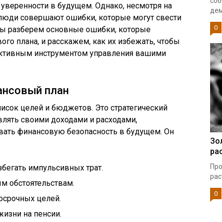
соб
 уверенности в будущем. Однако, несмотря на
дем
 люди совершают ошибки, которые могут свести
0
е мы разберем основные ошибки, которые
го плана, и расскажем, как их избежать, чтобы
ективным инструментом управления вашими
ансовый план
писок целей и бюджетов. Это стратегический
влять своими доходами и расходами,
вать финансовую безопасность в будущем. Он
Зо
ра
Про
збегать импульсивных трат.
рас
м обстоятельствам.
0
осрочных целей.
изни на пенсии.