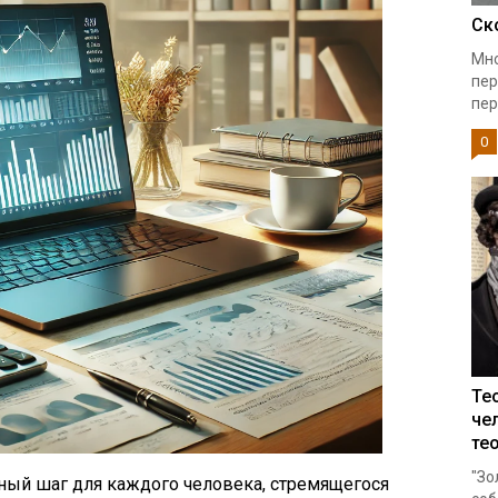
Ск
Мно
пер
пер
0
Те
че
те
"Зо
ный шаг для каждого человека, стремящегося