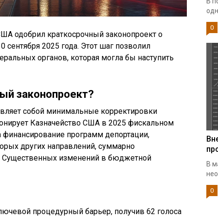
В п
одн
0
т США одобрил краткосрочный законопроект о
0 сентября 2025 года. Этот шаг позволил
ральных органов, которая могла бы наступить
вый законопроект?
вляет собой минимальные корректировки
ионирует Казначейство США в 2025 фискальном
а финансирование программ депортации,
Вн
торых других направлений, суммарно
пр
. Существенных изменений в бюджетной
В м
нео
0
лючевой процедурный барьер, получив 62 голоса