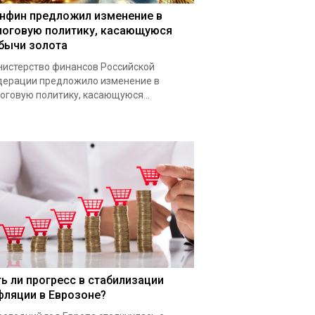
нфин предложил изменение в
логовую политику, касающуюся
бычи золота
истерство финансов Российской
ерации предложило изменение в
оговую политику, касающуюся...
ть ли прогресс в стабилизации
фляции в Еврозоне?