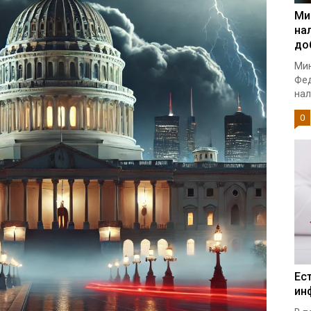
Ми
на
до
Мин
Фед
нал
0
Ес
ин