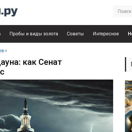
а
Пробы и виды золота
Советы
Интересное
Н
ов
›
уна: как Сенат
с