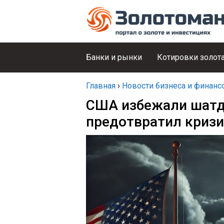
Банки и рынки
Котировки золот
Главная
›
Новости бизнеса и финанс
США избежали шатда
предотвратил кризи