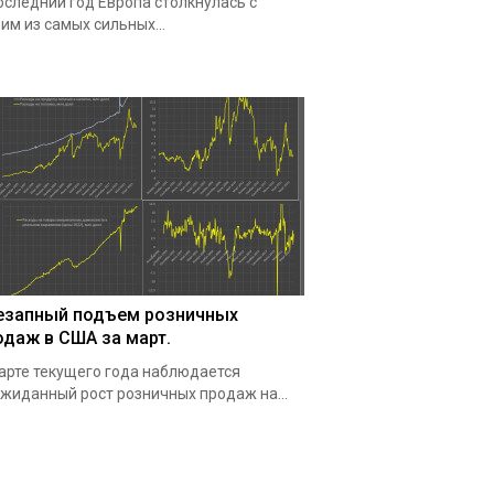
оследний год Европа столкнулась с
им из самых сильных...
езапный подъем розничных
одаж в США за март.
арте текущего года наблюдается
жиданный рост розничных продаж на...