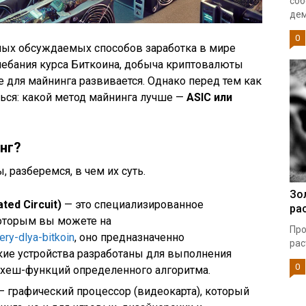
соб
дем
0
мых обсуждаемых способов заработка в мире
лебания курса Биткоина, добыча криптовалюты
е для майнинга развивается. Однако перед тем как
ться: какой метод майнинга лучше —
ASIC или
нг?
 разберемся, в чем их суть.
Зо
ated Circuit)
— это специализированное
ра
которым вы можете на
Про
ery-dlya-bitkoin
, оно предназначенно
рас
кие устройства разработаны для выполнения
0
 хеш-функций определенного алгоритма.
 графический процессор (видеокарта), который