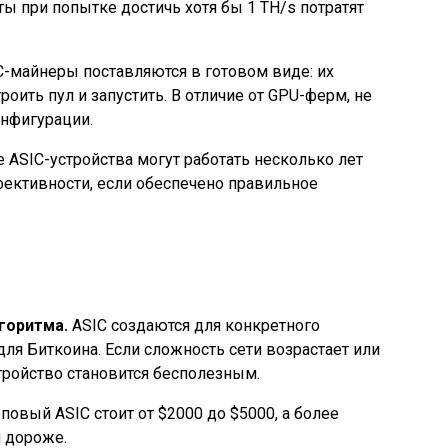
ты при попытке достичь хотя бы 1 TH/s потратят
-майнеры поставляются в готовом виде: их
оить пул и запустить. В отличие от GPU-ферм, не
онфигурации.
ASIC-устройства могут работать несколько лет
фективности, если обеспечено правильное
горитма.
ASIC создаются для конкретного
для Биткоина. Если сложность сети возрастает или
стройство становится бесполезным.
овый ASIC стоит от $2000 до $5000, а более
 дороже.