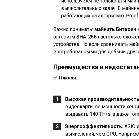
используется не только для майн
вычислительных задач. В майни
работающих на алгоритмах Proof-
Важно понимать:
майнить Биткоин 
алгоритм
SHA-256
настолько сложен
устройства. Но если сравнивать ма
востребованными для добычи други
Преимущества и недостатк
✅
Плюсы:
Высокая производительность
видеокарты по мощности хеши
выдавать 140 TH/s, а даже топо
Энергоэффективность.
ASIC 
вычислений, чем GPU. Например