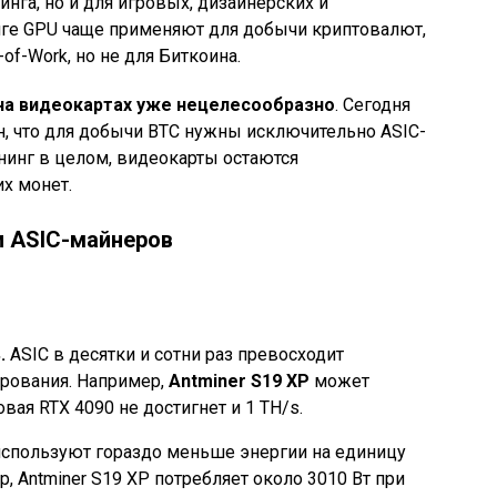
инга, но и для игровых, дизайнерских и
нге GPU чаще применяют для добычи криптовалют,
of-Work, но не для Биткоина.
на видеокартах уже нецелесообразно
. Сегодня
, что для добычи BTC нужны исключительно ASIC-
йнинг в целом, видеокарты остаются
х монет.
и ASIC-майнеров
.
ASIC в десятки и сотни раз превосходит
рования. Например,
Antminer S19 XP
может
вая RTX 4090 не достигнет и 1 TH/s.
используют гораздо меньше энергии на единицу
, Antminer S19 XP потребляет около 3010 Вт при