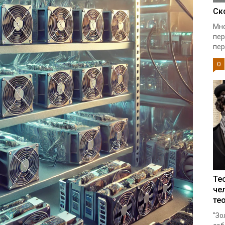
Ск
Мно
пер
пер
0
Те
че
те
"Зо