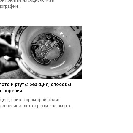
ой понятие из социологии и
ографии,...
лото и ртуть: реакция, способы
створения
цесс, при котором происходит
творение золота в ртути, заложен в...