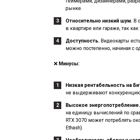
геймерами, дизайнерами, разр
рынке.
Относительно низкий шум.
В 
в квартире или гараже, так ка
Доступность.
Видеокарты есть
можно постепенно, начиная с о
❌
Минусы:
Низкая рентабельность на Би
не выдерживают конкуренцию с
Высокое энергопотребление.
на единицу вычислений по сра
RTX 3070 может потреблять око
Ethash).