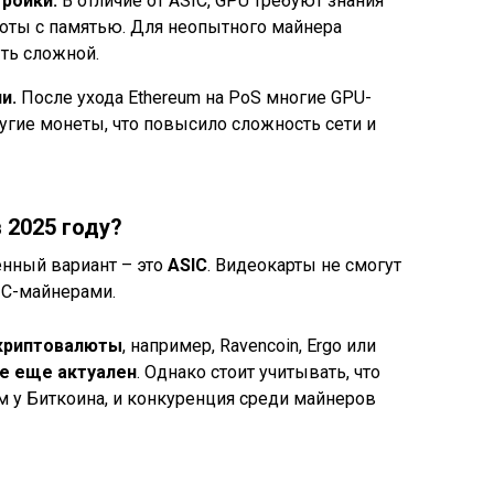
ройки.
В отличие от ASIC, GPU требуют знания
боты с памятью. Для неопытного майнера
ть сложной.
и.
После ухода Ethereum на PoS многие GPU-
гие монеты, что повысило сложность сети и
 2025 году?
енный вариант – это
ASIC
. Видеокарты не смогут
IC-майнерами.
криптовалюты
, например, Ravencoin, Ergo или
е еще актуален
. Однако стоит учитывать, что
м у Биткоина, и конкуренция среди майнеров