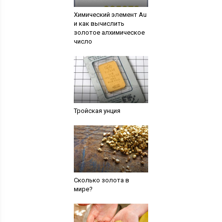
Химический элемент Au
и как вычислить
золотое алхимическое
число
Тройская унция
Сколько золота в
мире?