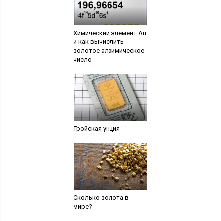
Химический элемент Au
и как вычислить
золотое алхимическое
число
Тройская унция
Сколько золота в
мире?