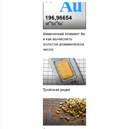
Химический элемент Au
и как вычислить
золотое алхимическое
число
Тройская унция