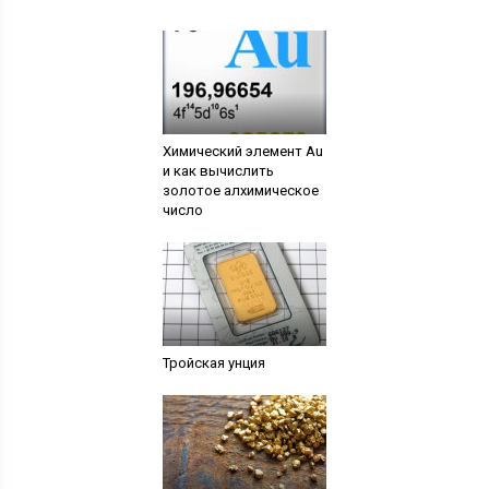
Химический элемент Au
и как вычислить
золотое алхимическое
число
Тройская унция