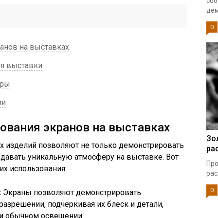
соб
дем
0
анов на выставках
ля выставки
еры
ии
ования экранов на выставках
Зо
 изделий позволяют не только демонстрировать
ра
здавать уникальную атмосферу на выставке. Вот
Про
х использования:
рас
0
:
Экраны позволяют демонстрировать
азрешении, подчеркивая их блеск и детали,
и обычном освещении.