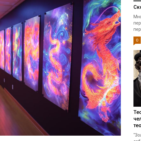
Ск
Мно
пер
пер
0
Те
че
те
"Зо