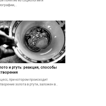
ой понятие из социологии и
ографии,...
лото и ртуть: реакция, способы
створения
цесс, при котором происходит
творение золота в ртути, заложен в...