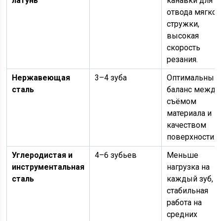
латунь
канавки для
отвода мягко
стружки,
высокая
скорость
резания.
Нержавеющая
3–4 зуба
Оптимальный
сталь
баланс между
съёмом
материала и
качеством
поверхности.
Углеродистая и
4–6 зубьев
Меньше
инструментальная
нагрузка на
сталь
каждый зуб,
стабильная
работа на
средних