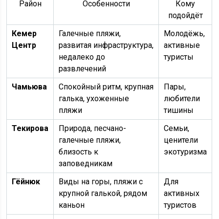
Район
Особенности
Кому
подойдёт
Кемер
Галечные пляжи,
Молодёжь,
Центр
развитая инфраструктура,
активные
недалеко до
туристы
развлечений
Чамьюва
Спокойный ритм, крупная
Пары,
галька, ухоженные
любители
пляжи
тишины
Текирова
Природа, песчано-
Семьи,
галечные пляжи,
ценители
близость к
экотуризма
заповедникам
Гёйнюк
Виды на горы, пляжи с
Для
крупной галькой, рядом
активных
каньон
туристов