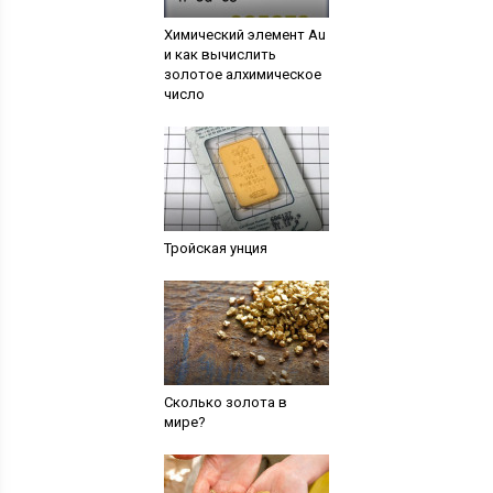
Химический элемент Au
и как вычислить
золотое алхимическое
число
Тройская унция
Сколько золота в
мире?