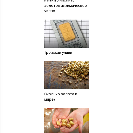
и как вычислить
золотое алхимическое
число
Тройская унция
Сколько золота в
мире?