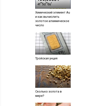
Химический элемент Au
и как вычислить
золотое алхимическое
число
Тройская унция
Сколько золота в
мире?