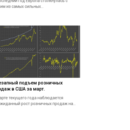
оследний год Европа столкнулась с
им из самых сильных...
езапный подъем розничных
одаж в США за март.
арте текущего года наблюдается
жиданный рост розничных продаж на...