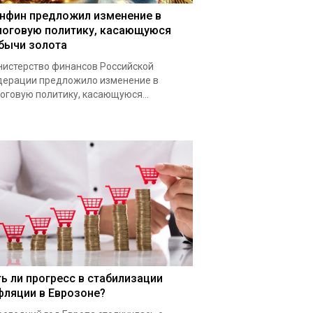
нфин предложил изменение в
логовую политику, касающуюся
бычи золота
истерство финансов Российской
ерации предложило изменение в
оговую политику, касающуюся...
ть ли прогресс в стабилизации
фляции в Еврозоне?