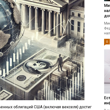
Ми
на
до
Мин
Фед
нал
0
Ес
ин
венных облигаций США (включая векселя) достиг