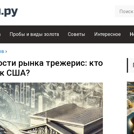
а
Пробы и виды золота
Советы
Интересное
Н
ов
›
ости рынка трежерис: кто
ок США?