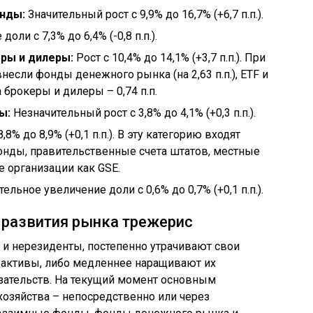
нды:
Значительный рост с 9,9% до 16,7% (+6,7 п.п.).
оли с 7,3% до 6,4% (-0,8 п.п.).
ры и дилеры:
Рост с 10,4% до 14,1% (+3,7 п.п.). При
несли фонды денежного рынка (на 2,63 п.п.), ETF и
 брокеры и дилеры – 0,74 п.п.
ы:
Незначительный рост с 3,8% до 4,1% (+0,3 п.п.).
,8% до 8,9% (+0,1 п.п.). В эту категорию входят
нды, правительственные счета штатов, местные
е организации как GSE.
ельное увеличение доли с 0,6% до 0,7% (+0,1 п.п.).
 развития рынка трежерис
 и нерезиденты, постепенно утрачивают свои
 активы, либо медленнее наращивают их
зательств. На текущий момент основным
озяйства – непосредственно или через