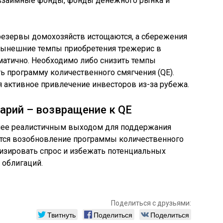
 взаимные фонды, фонды денежного рынка и
резервы домохозяйств истощаются, а сбережения
 нынешние темпы приобретения трежерис в
атично. Необходимо либо снизить темпы
ть программу количественного смягчения (QE).
 активное привлечение инвесторов из-за рубежа.
арий – возвращение к QE
олее реалистичным выходом для поддержания
ется возобновление программы количественного
илизировать спрос и избежать потенциальных
 облигаций.
Поделиться с друзьями:
Твитнуть
Поделиться
Поделиться