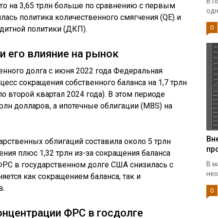
В п
что на 3,65 трлн больше по сравнению с первым
одн
лась политика количественного смягчения (QE) и
0
дитной политики (ДКП).
и его влияние на рынок
нного долга с июня 2022 года Федеральная
цесс сокращения собственного баланса на 1,7 трлн
о второй квартал 2024 года). В этом периоде
рлн долларов, а ипотечные облигации (MBS) на
Вн
арственных облигаций составила около 5 трлн
пр
ения плюс 1,32 трлн из-за сокращения баланса
ФРС в государственном долге США снизилась с
В м
нео
сняется как сокращением баланса, так и
в.
0
онцентрации ФРС в госдолге