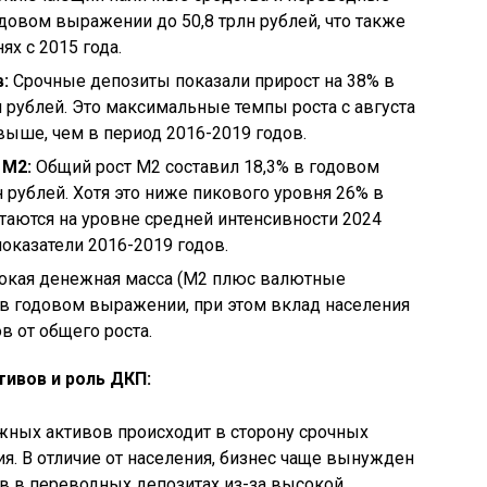
одовом выражении до 50,8 трлн рублей, что также
х с 2015 года.
:
Срочные депозиты показали прирост на 38% в
 рублей. Это максимальные темпы роста с августа
 выше, чем в период 2016-2019 годов.
 М2:
Общий рост М2 составил 18,3% в годовом
 рублей. Хотя это ниже пикового уровня 26% в
стаются на уровне средней интенсивности 2024
оказатели 2016-2019 годов.
кая денежная масса (М2 плюс валютные
 в годовом выражении, при этом вклад населения
в от общего роста.
ивов и роль ДКП:
ных активов происходит в сторону срочных
я. В отличие от населения, бизнес чаще вынужден
в в переводных депозитах из-за высокой