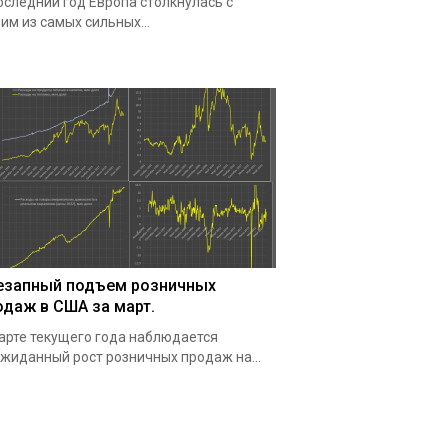
оследний год Европа столкнулась с
им из самых сильных...
езапный подъем розничных
одаж в США за март.
арте текущего года наблюдается
жиданный рост розничных продаж на...