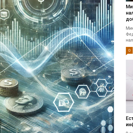
Ми
на
до
Мин
Фед
нал
0
Ес
ин