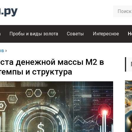
а
Пробы и виды золота
Советы
Интересное
Н
ов
›
оста денежной массы М2 в
темпы и структура