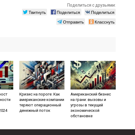
Поделиться с друзьями:
Твитнуть
Поделиться
Поделиться
Отправить
Класснуть
рост
Кризис на пороге: Как
Американский бизнес
ности
американские компании
на грани: вызовы и
теряют операционный
угрозы в текущей
2024
денежный поток
экономической
обстановке