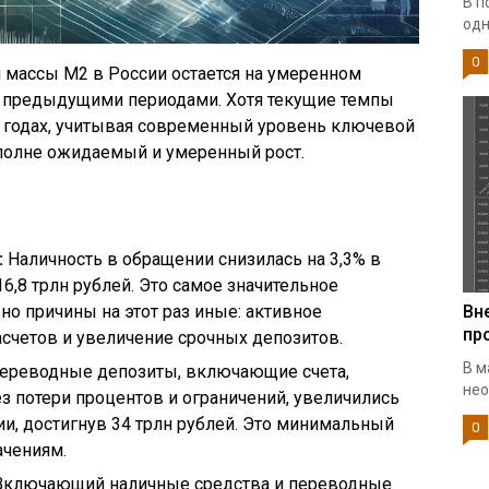
В п
одн
0
 массы М2 в России остается на умеренном
 с предыдущими периодами. Хотя текущие темпы
1 годах, учитывая современный уровень ключевой
вполне ожидаемый и умеренный рост.
:
Наличность в обращении снизилась на 3,3% в
6,8 трлн рублей. Это самое значительное
 но причины на этот раз иные: активное
Вн
пр
счетов и увеличение срочных депозитов.
В м
ереводные депозиты, включающие счета,
нео
з потери процентов и ограничений, увеличились
и, достигнув 34 трлн рублей. Это минимальный
0
ачениям.
ключающий наличные средства и переводные