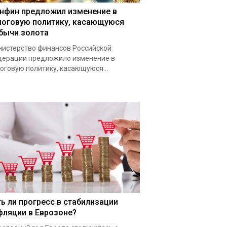
нфин предложил изменение в
логовую политику, касающуюся
бычи золота
истерство финансов Российской
ерации предложило изменение в
оговую политику, касающуюся...
ть ли прогресс в стабилизации
фляции в Еврозоне?